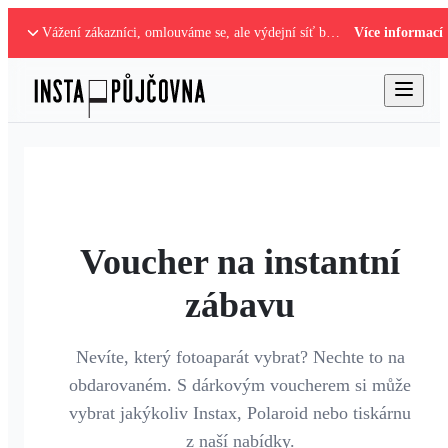
Vážení zákazníci, omlouváme se, ale výdejní síť boxů je mimo provoz. Nastalou situaci řešíme.
Více informací
Voucher na instantní
zábavu
Nevíte, který fotoaparát vybrat? Nechte to na
obdarovaném. S dárkovým voucherem si může
vybrat jakýkoliv Instax, Polaroid nebo tiskárnu
z naší nabídky.