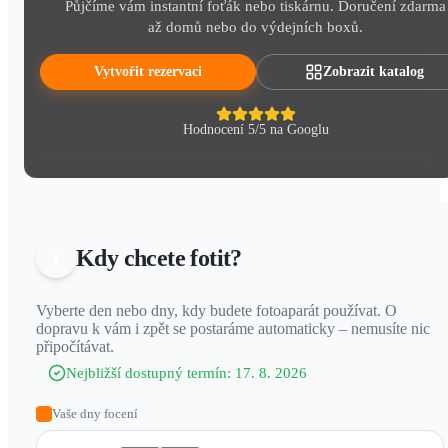
Půjčíme vám instantní foťák nebo tiskárnu. Doručení zdarma
až domů nebo do výdejních boxů.
Vytvořit rezervaci
Zobrazit katalog
Hodnocení 5/5 na Googlu
Kdy chcete fotit?
1
Vyberte den nebo dny, kdy budete fotoaparát používat. O
dopravu k vám i zpět se postaráme automaticky – nemusíte nic
připočítávat.
Nejbližší dostupný termín:
17. 8. 2026
Vaše dny focení