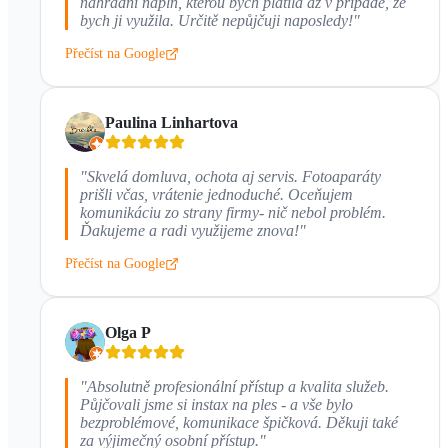
náhradní náplň, kterou bych platila až v případě, že
bych ji využila. Určitě nepůjčuji naposledy!
"
Přečíst na Google
Paulina Linhartova
"
Skvelá domluva, ochota aj servis. Fotoaparáty
prišli včas, vrátenie jednoduché. Oceňujem
komunikáciu zo strany firmy- nič nebol problém.
Ďakujeme a radi využijeme znova!
"
Přečíst na Google
Olga P
"
Absolutně profesionální přístup a kvalita služeb.
Půjčovali jsme si instax na ples - a vše bylo
bezproblémové, komunikace špičková. Děkuji také
za výjimečný osobní přístup.
"