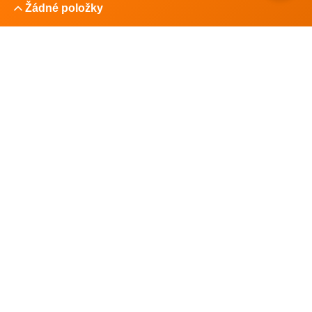
Žádné položky
Polaroid
Geniální tah od Polaroidu. Tahle nová tiskárna na fotky vám
ozdobí i stůl
Polaroid rozšiřuje svou řadu mobilních fototiskáren o novinku Hi-Print
3x3, která vrací do hry ikonický čtvercový formát. Nová tiskárna sází na
bezokr...
redakce
14. 4. 2026
3
min čtení