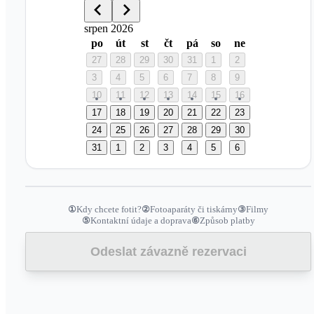
srpen 2026
po
út
st
čt
pá
so
ne
27
28
29
30
31
1
2
3
4
5
6
7
8
9
10
11
12
13
14
15
16
17
18
19
20
21
22
23
24
25
26
27
28
29
30
31
1
2
3
4
5
6
①
Kdy chcete fotit?
②
Fotoaparáty či tiskárny
③
Filmy
⑤
Kontaktní údaje a doprava
⑥
Způsob platby
Odeslat závazně rezervaci