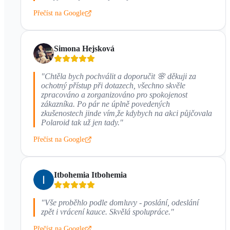
Přečíst na Google
Simona Hejsková
"
Chtěla bych pochválit a doporučit 🌸 děkuji za
ochotný přístup při dotazech, všechno skvěle
zpracováno a zorganizováno pro spokojenost
zákazníka. Po pár ne úplně povedených
zkušenostech jinde vím,že kdybych na akci půjčovala
Polaroid tak už jen tady.
"
Přečíst na Google
Itbohemia Itbohemia
"
Vše proběhlo podle domluvy - poslání, odeslání
zpět i vrácení kauce. Skvělá spolupráce.
"
Přečíst na Google