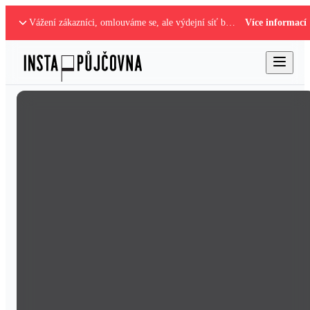
Vážení zákazníci, omlouváme se, ale výdejní síť boxů je mimo provoz. Nastalou situaci řešíme.
Více informací