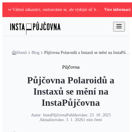
Vážení zákazníci, omlouváme se, ale výdejní síť boxů je mimo provoz. Nastalou situaci řešíme.
Více informací
Domů
Blog
Půjčovna Polaroidů a Instaxů se mění na InstaPůjčovna
Půjčovna
Půjčovna Polaroidů a
Instaxů se mění na
InstaPůjčovna
Autor:
InstaPůjčovna
Publikováno:
23. 10. 2025
Aktualizováno:
3. 1. 2026
1
min čtení