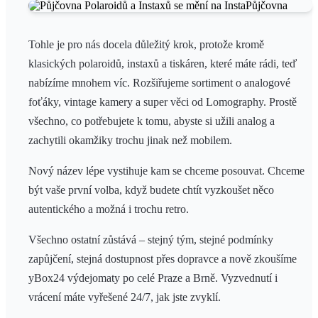
Tohle je pro nás docela důležitý krok, protože kromě
klasických polaroidů, instaxů a tiskáren, které máte rádi, teď
nabízíme mnohem víc. Rozšiřujeme sortiment o analogové
foťáky, vintage kamery a super věci od Lomography. Prostě
všechno, co potřebujete k tomu, abyste si užili analog a
zachytili okamžiky trochu jinak než mobilem.
Nový název lépe vystihuje kam se chceme posouvat. Chceme
být vaše první volba, když budete chtít vyzkoušet něco
autentického a možná i trochu retro.
Všechno ostatní zůstává – stejný tým, stejné podmínky
zapůjčení, stejná dostupnost přes dopravce a nově zkoušíme
yBox24 výdejomaty po celé Praze a Brně. Vyzvednutí i
vrácení máte vyřešené 24/7, jak jste zvyklí.