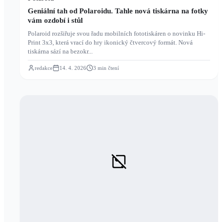
Geniální tah od Polaroidu. Tahle nová tiskárna na fotky
vám ozdobí i stůl
Polaroid rozšiřuje svou řadu mobilních fototiskáren o novinku Hi-
Print 3x3, která vrací do hry ikonický čtvercový formát. Nová
tiskárna sází na bezokr...
redakce
14. 4. 2026
3
min čtení