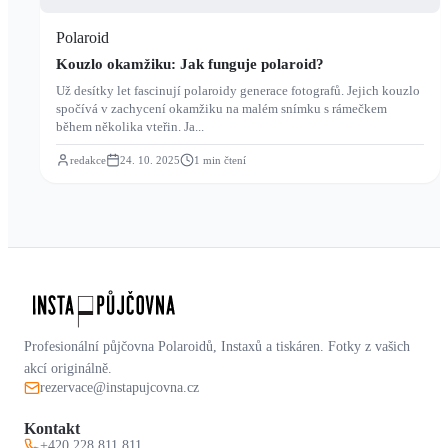
Polaroid
Kouzlo okamžiku: Jak funguje polaroid?
Už desítky let fascinují polaroidy generace fotografů. Jejich kouzlo
spočívá v zachycení okamžiku na malém snímku s rámečkem
během několika vteřin. Ja...
redakce
24. 10. 2025
1
min čtení
Profesionální půjčovna Polaroidů, Instaxů a tiskáren. Fotky z vašich
akcí originálně.
rezervace@instapujcovna.cz
Kontakt
+420 228 811 811