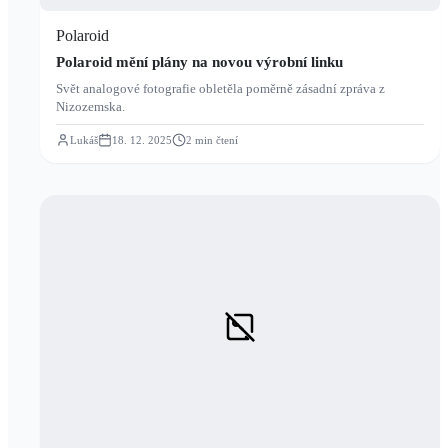
Polaroid
Polaroid mění plány na novou výrobní linku
Svět analogové fotografie obletěla poměrně zásadní zpráva z
Nizozemska.
Lukáš
18. 12. 2025
2
min čtení