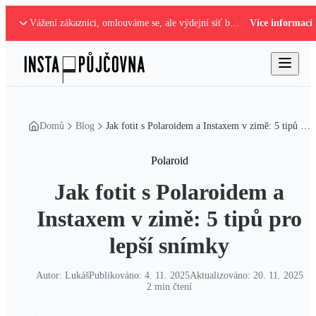
Vážení zákazníci, omlouváme se, ale výdejní síť boxů je mimo provoz. Nastalou situaci řešíme.
Více informací
Domů
Blog
Jak fotit s Polaroidem a Instaxem v zimě: 5 tipů pro lepší snímky
Polaroid
Jak fotit s Polaroidem a
Instaxem v zimě: 5 tipů pro
lepší snímky
Autor:
Lukáš
Publikováno:
4. 11. 2025
Aktualizováno:
20. 11. 2025
2
min čtení