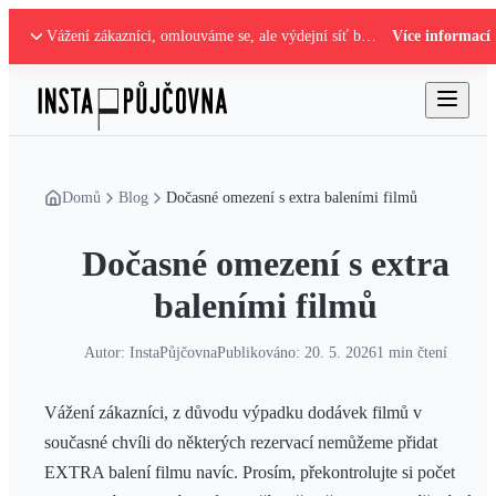
Vážení zákazníci, omlouváme se, ale výdejní síť boxů je mimo provoz. Nastalou situaci řešíme.
Více informací
Domů
Blog
Dočasné omezení s extra baleními filmů
Dočasné omezení s extra
baleními filmů
Autor:
InstaPůjčovna
Publikováno:
20. 5. 2026
1
min čtení
Vážení zákazníci, z důvodu výpadku dodávek filmů v
současné chvíli do některých rezervací nemůžeme přidat
EXTRA balení filmu navíc. Prosím, překontrolujte si počet